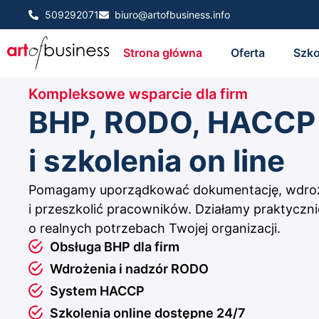
509292071
biuro@artofbusiness.info
Strona główna
Oferta
Szko
Kompleksowe wsparcie dla firm
BHP, RODO, HACCP
i szkolenia on line
Pomagamy uporządkować dokumentację, wdroż
i przeszkolić pracowników. Działamy praktycznie
o realnych potrzebach Twojej organizacji.
Obsługa BHP dla firm
Wdrożenia i nadzór RODO
System HACCP
Szkolenia online dostępne 24/7