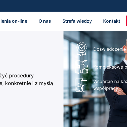
lenia on-line
O nas
Strefa wiedzy
Kontakt
Doświadczenie 
Kompleksowe p
yć procedury
Wsparcie na ka
, konkretnie i z myślą
współpracy