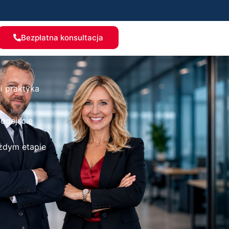
Bezpłatna konsultacja
i praktyka
odejście
żdym etapie